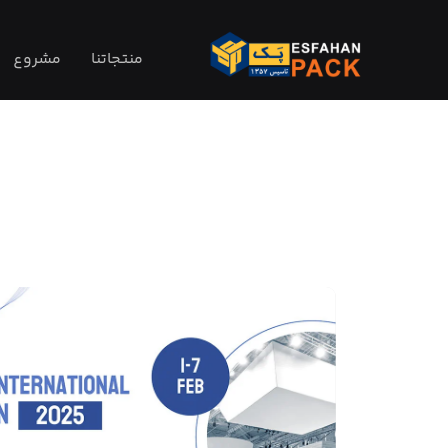
entor #3985
منتجاتنا
مشروع