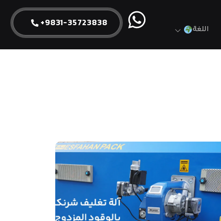
9831-35723838+
اللغة