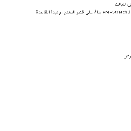
 للبالت.
: في هذا النموذج، يمكن للمشغل وضع الرولات المطلوبة على الجهاز ووضعه في وضع يدوي. يتم ضبط ارتفاع الـ Pre-Stretch بناءً على قطر المنتج، وتبدأ القاعدة