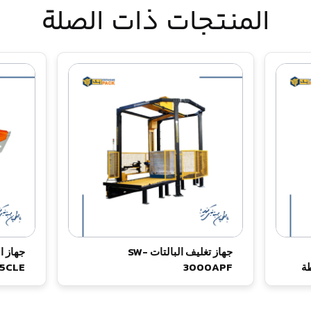
المنتجات ذات الصلة
جهاز تغليف البالتات SW-
طة
3000APF
25CLE | صغير وكا