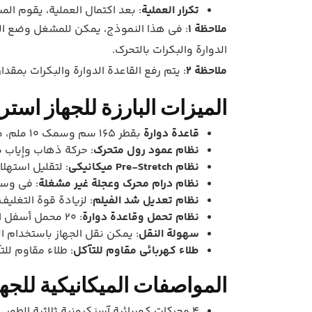
تكرار العملية
: بعد اكتمال العملية، يقوم الم
ملاحظة 1
الدوارة والبكرات بالتحرك.
ملاحظة 2
: يتم رفع القاعدة الدوارة والبكرات بمقدار 40-50 سم عن الأرض
الميزات البارزة للجهاز استرچ البالت
قاعدة دوارة
بقطر 165 سم وسمك 10 ملم، مما يجعلها مثالية للبالتات الأكبر والأثقل بارتفاع تقريبي 50 سم عن الأرض.
نظام عمود رول متحرك
: حركة ذهاب وإياب با
نظام Pre-Stretch ميكانيكي
: لتقليل استهلاك
نظام درام محرك وعجلة غير مشغلة
: في وسط
نظام تعديل شد الفيلم
: لزيادة قوة التغليف بش
نظام تحمل وقاعدة دوارة
: 20 محمل أسفل القاعدة مع محرك سلسلة فولاذي.
سهولة النقل
: يمكن نقل الجهاز باستخدام ا
طلاء كهربائي مقاوم للتآكل
: طلاء مقاوم للت
المواصفات الميكانيكية للجها
4 محركات كهربائية آسنكرونية ثلاثية الطور.