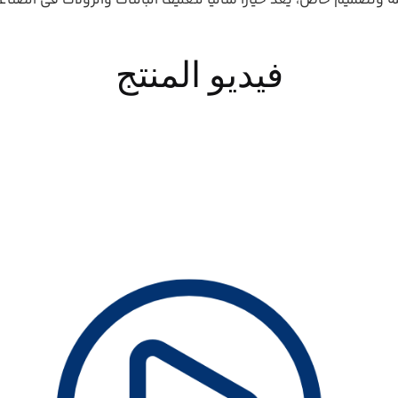
SW-2000PD مع ميزات متقدمة وتصميم خاص، يعد خيارًا مثاليًا لتغليف البالتات والرول
فيديو المنتج