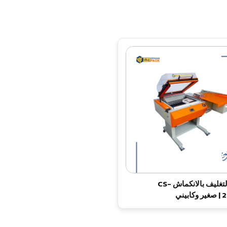
جهاز التغليف بالانكماش CS-
بيني