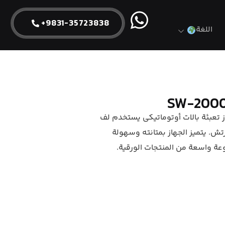
9831-35723838+
اللغة
بالتات SW-2000PD هو جهاز تعبئة بالات أوتوماتيكي يستخدم لف
تش. يتميز الجهاز بمتانته وسهولة
ة واسعة من المنتجات الورقية.