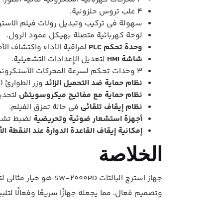
4 علب تروس حلزونية.
سهولة في تركيب وتبديل رولات فيلم الاست
لوحة كهربائية متصلة بهيكل عمود الرول.
وحدة تحكم PLC
لمراقبة الأداء واكتشاف الأخ
شاشة HMI
لتعديل الإعدادات التشغيلية.
3 وحدات تحكم لسرعة المحركات الآسنكرونية (إنفرتر-AC).
نظام حماية ضد التحميل الزائد
وزر الطوارئ (EMERGENCY).
نظام حماية مع مفاتيح ميكروسويتش
لتحديد
نظام إيقاف تلقائي
في حالة تمزق الفيلم.
أجهزة استشعار ضوئية وتحريضية
لضبط تشغي
إمكانية إيقاف القاعدة الدوارة عند النقطة الأ
الخلاصة
جهاز استرچ البالتات 
وتصميم فعال، مما يجعله جهازًا سريعًا وفعالًا لتلبي